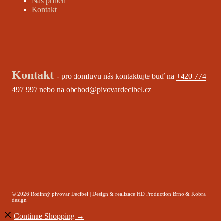
Náš příběh
Kontakt
Kontakt
- pro domluvu nás kontaktujte buď na
+420 774
497 997
nebo na
obchod@pivovardecibel.cz
© 2026 Rodinný pivovar Decibel | Design & realizace
HD Production Brno
&
Kobra
design
Continue Shopping →