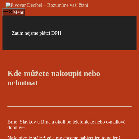
Přeskočit
na
Menu
obsah
Zatím nejsme plátci DPH.
Kde můžete nakoupit nebo
ochutnat
Brno, Slavkov u Brna a okolí po telefonické nebo e-mailové
domluvě.
Naše pivo je stále živé a my chceme nabízet jen to nejlepší.