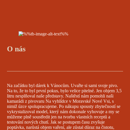
O nás
Na začátku byl dárek k Vánocům. Uvařte si sami svoje pivo.
Na to, že to byl první pokus, bylo velice pitelné. Jen objem 3,5
litru nesplňoval naše představy. Naštěstí nám pomohli naši
kamarádi z pivovaru Na vyhlídce v Moravské Nové Vsi, s
nimiž úzce spolupracujeme. Po nákupu spousty zbytečností se
vykrystalizoval model, který nám dokonale vyhovuje a my se
můžeme plně soustředit jen na tvorbu vlastních receptů a
testování nových chutí. Jak se postupem času zvyšuje
poptávka, narůstá objem vaření, ale zůstal důraz na čistotu,