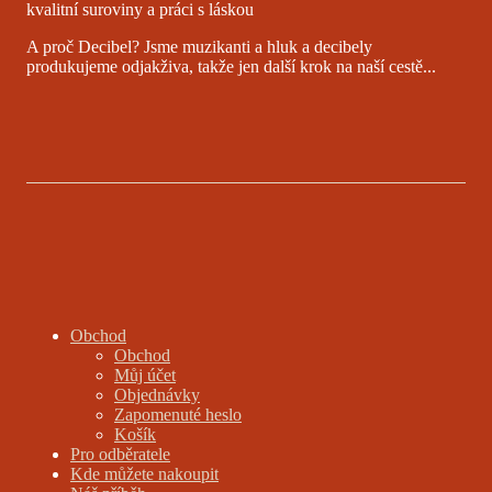
kvalitní suroviny a práci s láskou
A proč Decibel? Jsme muzikanti a hluk a decibely
produkujeme odjakživa, takže jen další krok na naší cestě...
Obchod
Obchod
Můj účet
Objednávky
Zapomenuté heslo
Košík
Pro odběratele
Kde můžete nakoupit